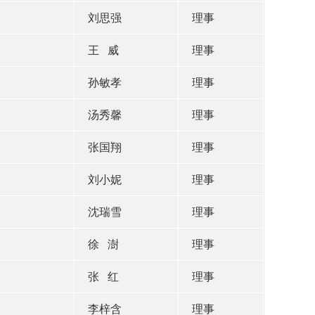
刘思强
理事
王 威
理事
孙敏孝
理事
汤秀馨
理事
张国翔
理事
刘小妮
理事
沈瑞雪
理事
徐 澍
理事
张 红
理事
李梓含
理事