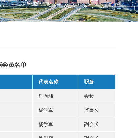
届会员名单
代表名称
职务
程向璠
会长
杨学军
监事长
杨学军
副会长