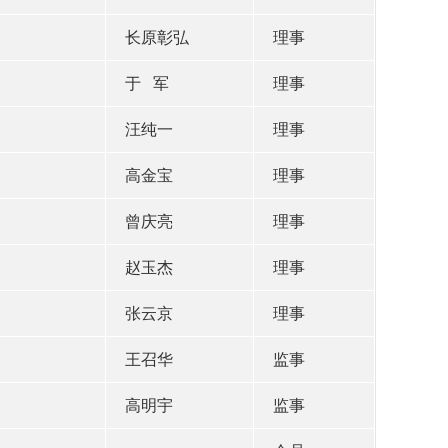
长原彰弘
理事
于 军
理事
汪纯一
理事
高金宝
理事
曾庆亮
理事
赵玉杰
理事
张云京
理事
王召华
监事
高明宇
监事