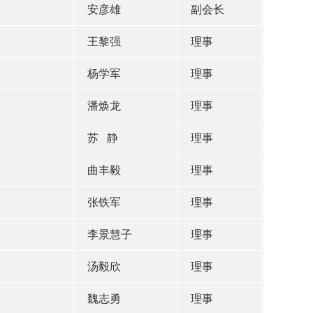
安彦雄
副会长
王黎强
理事
杨学军
理事
潘焕龙
理事
苏 静
理事
曲丰毅
理事
张铁军
理事
李景慧子
理事
汤毅欣
理事
魏志勇
理事