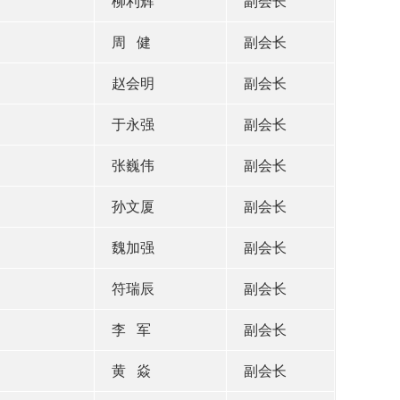
柳利辉
副会长
周 健
副会长
赵会明
副会长
于永强
副会长
张巍伟
副会长
孙文厦
副会长
魏加强
副会长
符瑞辰
副会长
李 军
副会长
黄 焱
副会长