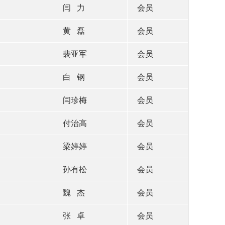
闫 力
会员
黄 磊
会员
裴亚军
会员
白 钢
会员
闫珍梅
会员
付治高
会员
梁婷婷
会员
孙有松
会员
魏 杰
会员
张 卓
会员