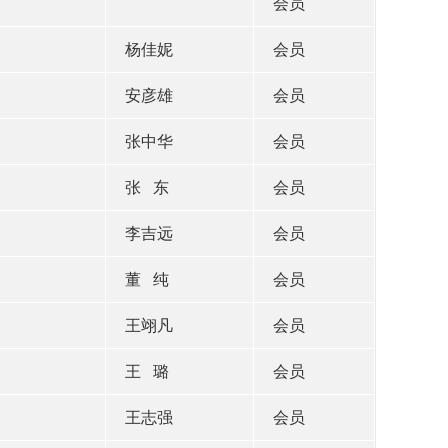
会员
杨佳妮
会员
安彦雄
会员
张中华
会员
张 东
会员
李吉远
会员
董 纯
会员
王翊凡
会员
王 璐
会员
王志强
会员