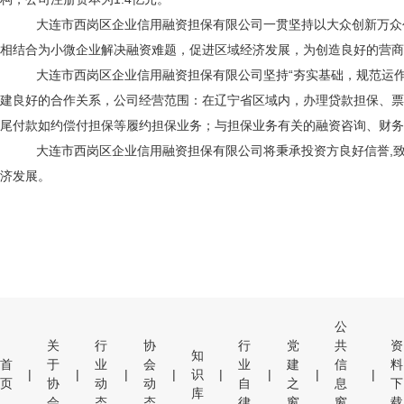
大连市西岗区企业信用融资担保有限公司一贯坚持以大众创新万众
相结合为小微企业解决融资难题，促进区域经济发展，为创造良好的营商环
大连市西岗区企业信用融资担保有限公司坚持
“夯实基础，规范运
建良好的合作关系，公司经营范围：在辽宁省区域内，办理贷款担保、票
尾付款如约偿付担保等履约担保业务；与担保业务有关的融资咨询、财务
大连市西岗区企业信用融资担保有限公司将秉承投资方良好信誉
,
济发展。
公
关
行
协
行
党
共
资
知
首
于
业
会
业
建
信
料
|
|
|
|
识
|
|
|
|
页
协
动
动
自
之
息
下
库
会
态
态
律
窗
窗
载