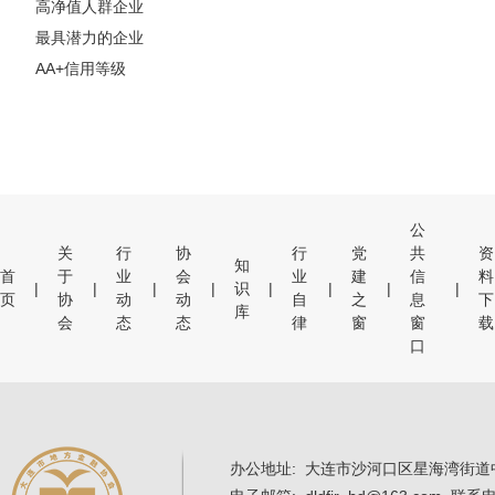
高净值人群企业
最具潜力的企业
AA+信用等级
公
关
行
协
行
党
共
资
知
首
于
业
会
业
建
信
料
|
|
|
|
识
|
|
|
|
页
协
动
动
自
之
息
下
库
会
态
态
律
窗
窗
载
口
办公地址: 大连市沙河口区星海湾街道中