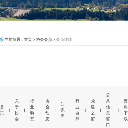
当前位置 :
首页
协会会员
会员详情
公
关
行
协
行
党
共
资
知
首
于
业
会
业
建
信
料
|
|
|
|
识
|
|
|
|
页
协
动
动
自
之
息
下
库
会
态
态
律
窗
窗
载
口