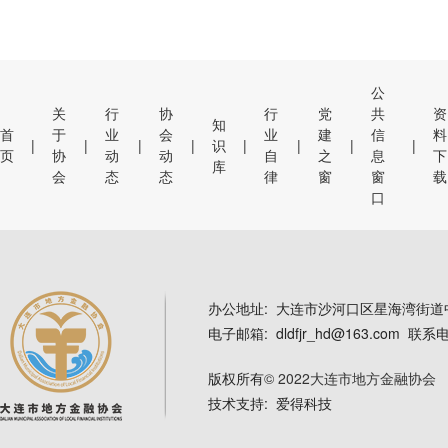
公
关
行
协
行
党
共
资
知
首
于
业
会
业
建
信
料
识
|
|
|
|
|
|
|
|
页
协
动
动
自
之
息
下
库
会
态
态
律
窗
窗
载
口
办公地址: 大连市沙河口区星海湾街道中
电子邮箱: dldfjr_hd@163.com 联系电
版权所有
© 2022大连市地方金融协会 辽
技术支持: 爱得科技