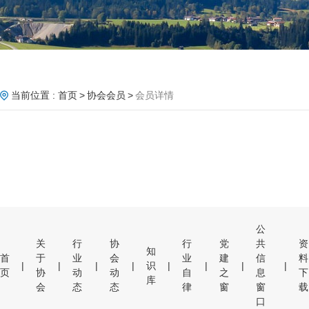
当前位置 :
首页
协会会员
会员详情
公
关
行
协
行
党
共
资
知
首
于
业
会
业
建
信
料
|
|
|
|
识
|
|
|
|
页
协
动
动
自
之
息
下
库
会
态
态
律
窗
窗
载
口