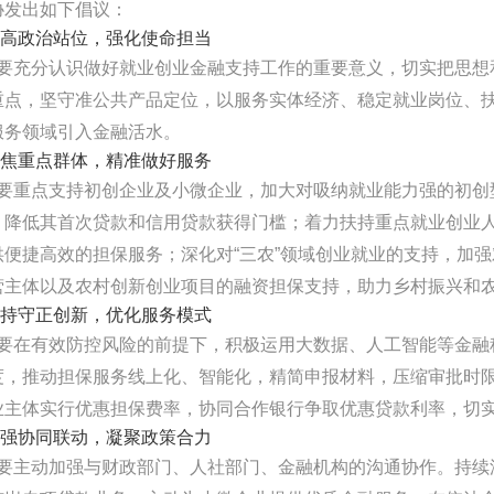
协发出如下倡议：
高政治站位，强化使命担当
充分认识做好就业创业金融支持工作的重要意义，切实把思想
重点，坚守准公共产品定位，以服务实体经济、稳定就业岗位、
服务领域引入金融活水。
焦重点群体，精准做好服务
重点支持初创企业及小微企业，加大对吸纳就业能力强的初创
，降低其首次贷款和信用贷款获得门槛；着力扶持重点就业创业
供便捷高效的担保服务；深化对“三农”领域创业就业的支持，加
营主体以及农村创新创业项目的融资担保支持，助力乡村振兴和
持守正创新，优化服务模式
在有效防控风险的前提下，积极运用大数据、人工智能等金融
度，推动担保服务线上化、智能化，精简申报材料，压缩审批时
业主体实行优惠担保费率，协同合作银行争取优惠贷款利率，切
强协同联动，凝聚政策合力
主动加强与财政部门、人社部门、金融机构的沟通协作。持续深